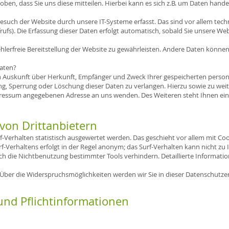
n, dass Sie uns diese mitteilen. Hierbei kann es sich z.B. um Daten handel
uch der Website durch unsere IT-Systeme erfasst. Das sind vor allem techn
ufs). Die Erfassung dieser Daten erfolgt automatisch, sobald Sie unsere Web
ehlerfreie Bereitstellung der Website zu gewährleisten. Andere Daten könne
Daten?
ich Auskunft über Herkunft, Empfänger und Zweck Ihrer gespeicherten perso
ng, Sperrung oder Löschung dieser Daten zu verlangen. Hierzu sowie zu w
mpressum angegebenen Adresse an uns wenden. Des Weiteren steht Ihnen ei
 von Drittanbietern
f-Verhalten statistisch ausgewertet werden. Das geschieht vor allem mit C
-Verhaltens erfolgt in der Regel anonym; das Surf-Verhalten kann nicht zu
ch die Nichtbenutzung bestimmter Tools verhindern. Detaillierte Informatio
Über die Widerspruchsmöglichkeiten werden wir Sie in dieser Datenschutze
und Pflichtinformationen