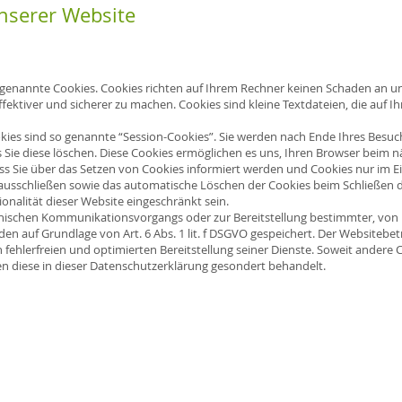
nserer Website
 genannte Cookies. Cookies richten auf Ihrem Rechner keinen Schaden an un
ffektiver und sicherer zu machen. Cookies sind kleine Textdateien, die auf 
ies sind so genannte “Session-Cookies”. Sie werden nach Ende Ihres Besuc
s Sie diese löschen. Diese Cookies ermöglichen es uns, Ihren Browser beim
ass Sie über das Setzen von Cookies informiert werden und Cookies nur im E
 ausschließen sowie das automatische Löschen der Cookies beim Schließen de
onalität dieser Website eingeschränkt sein.
onischen Kommunikationsvorgangs oder zur Bereitstellung bestimmter, von 
en auf Grundlage von Art. 6 Abs. 1 lit. f DSGVO gespeichert. Der Websitebetr
fehlerfreien und optimierten Bereitstellung seiner Dienste. Soweit andere C
en diese in dieser Datenschutzerklärung gesondert behandelt.