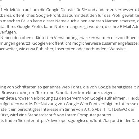
.
1-Aktivitäten auf, um die Google-Dienste für Sie und andere zu verbessern
htbares, öffentliches Google-Profil, das zumindest den für das Profil gewä
 In manchen Fällen kann dieser Name auch einen anderen Namen ersetzen, de
tät Ihres Google-Profils kann Nutzern angezeigt werden, die Ihre E-Mail-A
verfügen.
 Neben den oben erläuterten Verwendungszwecken werden die von Ihnen b
ngen genutzt. Google veröffentlicht möglicherweise zusammengefasste Sta
ner weiter, wie etwa Publisher, Inserenten oder verbundene Websites.
lung von Schriftarten so genannte Web Fonts, die von Google bereitgestellt w
n Browsercache, um Texte und Schriftarten korrekt anzuzeigen.
endete Browser Verbindung zu den Servern von Google aufnehmen. Hierdur
 aufgerufen wurde. Die Nutzung von Google Web Fonts erfolgt im Interesse 
tellt ein berechtigtes Interesse im Sinne von Art. 6 Abs. 1 lit. f DSGVO dar.
ützt, wird eine Standardschrift von Ihrem Computer genutzt.
ts finden Sie unter
https://developers.google.com/fonts/faq
und in der Dat