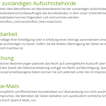
r zuständigen Aufsichtsbehörde
 steht dem Betroffenen ein Beschwerderecht bei der zuständigen Aufsichtsb
Landesdatenschutzbeauftragte des Bundeslandes, in dem unser Unternehmen s
ontaktdaten können folgendem Link entnommen werden:
chriften_Links/anschriften_links-node.html.
barkeit
ndlage Ihrer Einwilligung oder in Erfüllung eines Vertrags automatisiert vera
 aushändigen zu lassen. Sofern Sie die direkte Übertragung der Daten an 
nisch machbar ist.
schung
lichen Bestimmungen jederzeit das Recht auf unentgeltliche Auskunft übe
den Zweck der Datenverarbeitung und ggf. ein Recht auf Berichtigung, Spe
ma personenbezogene Daten können Sie sich jederzeit unter der im Impre
be-Mails
spflicht veröffentlichten Kontaktdaten zur Übersendung von nicht ausdr
sprochen. Die Betreiber der Seiten behalten sich ausdrücklich rechtliche Sch
durch Spam-E-Mails, vor.