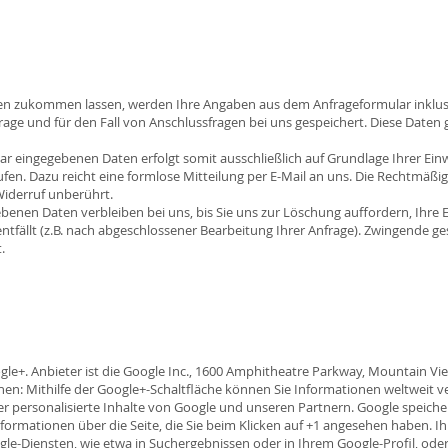
en zukommen lassen, werden Ihre Angaben aus dem Anfrageformular inklus
ge und für den Fall von Anschlussfragen bei uns gespeichert. Diese Daten g
 eingegebenen Daten erfolgt somit ausschließlich auf Grundlage Ihrer Einwill
ufen. Dazu reicht eine formlose Mitteilung per E-Mail an uns. Die Rechtmäßig
iderruf unberührt.
enen Daten verbleiben bei uns, bis Sie uns zur Löschung auffordern, Ihre E
ntfällt (z.B. nach abgeschlossener Bearbeitung Ihrer Anfrage). Zwingende 
.
e+. Anbieter ist die Google Inc., 1600 Amphitheatre Parkway, Mountain Vie
n: Mithilfe der Google+-Schaltfläche können Sie Informationen weltweit ve
r personalisierte Inhalte von Google und unseren Partnern. Google speicher
nformationen über die Seite, die Sie beim Klicken auf +1 angesehen haben.
e-Diensten, wie etwa in Suchergebnissen oder in Ihrem Google-Profil, oder