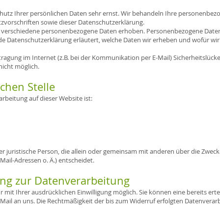
chutz Ihrer persönlichen Daten sehr ernst. Wir behandeln Ihre personenbez
zvorschriften sowie dieser Datenschutzerklärung.
 verschiedene personenbezogene Daten erhoben. Personenbezogene Daten s
de Datenschutzerklärung erläutert, welche Daten wir erheben und wofür wir s
tragung im Internet (z.B. bei der Kommunikation per E-Mail) Sicherheitslück
nicht möglich.
chen Stelle
arbeitung auf dieser Website ist:
oder juristische Person, die allein oder gemeinsam mit anderen über die Zwec
ail-Adressen o. Ä.) entscheidet.
gung zur Datenverarbeitung
mit Ihrer ausdrücklichen Einwilligung möglich. Sie können eine bereits erteil
E-Mail an uns. Die Rechtmäßigkeit der bis zum Widerruf erfolgten Datenvera